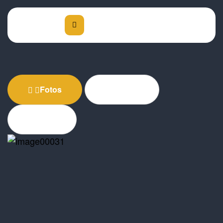
Fotos
Vídeo
360º